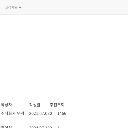
고객지원
작성자
작성일
추천
조회
주식회사 우덕
2021.07.08
0
1466
기
왕인석
2024.07.18
0
4