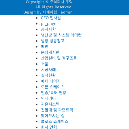
Copyright © 주식회사 우덕
All Rights Reserved.
Design by 티제이웹 |
admin
CEO 인사말
pl_page
공지사항
냉난방 및 시스템 에어컨
냉장·냉동창고
메인
문의게시판
산업설비 및 철구조물
소품
시공사례
실적현황
예제 페이지
오픈 쇼케이스
인증/특허 현황
인테리어
저온시스템
진열대 및 파렛트랙
찾아오시는 길
클로즈 쇼케이스
회사 연혁