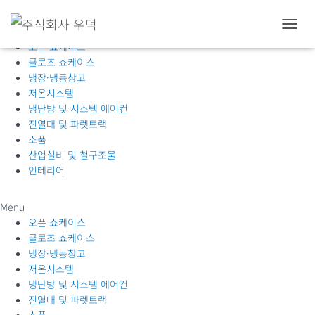
제품소개
내
오픈 쇼케이스
비
클로즈 쇼케이스
게
이
냉장·냉동창고
션
저온시스템
토
냉난방 및 시스템 에어컨
글
진열대 및 파렛트랙
소품
산업설비 및 철구조물
인테리어
Menu
오픈 쇼케이스
클로즈 쇼케이스
냉장·냉동창고
저온시스템
냉난방 및 시스템 에어컨
진열대 및 파렛트랙