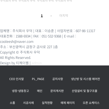
주식회사 우덕
주식회사 우덕
주식회사 우덕
주식회사 우덕
1
»
마지막
업체명 : 주식회사 우덕 | 대표 : 이승훈 | 사업자번호 : 607-86-11317
대표전화 : 1588-6934 | FAX : 051-532-9368 | E-mail :
cooleesh@naver.com
주소 : 부산광역시 금정구 금사로 227 1층
Copyright © 주식회사 우덕
All Rights Reserved.
Design by 티제이웹 |
admin
CEO 인사말
PL_PAGE
공지사항
냉난방 및 시스템 에어컨
냉장·냉동창고
메인
문의게시판
산업설비 및 철구조물
소품
시공사례
실적현황
예제 페이지
오픈 쇼케이스