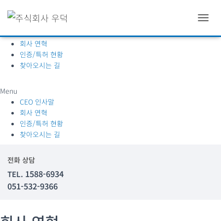
회사소개
내
CEO 인사말
비
회사 연혁
게
인증/특허 현황
이
션
찾아오시는 길
토
글
Menu
CEO 인사말
회사 연혁
인증/특허 현황
찾아오시는 길
전화 상담
1588-6934
TEL.
051-532-9366