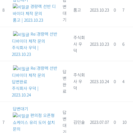
답
경량렉 선반 디
변
8
품고
2023.10.23
0
7
대
바이더 제작 문의
기
품고
|
2023.10.23
Re:경량렉 선반
주식회
디바이더 제작 문의
사 우
2023.10.23
0
6
주식회사 우덕
|
덕
2023.10.23
Re:경량렉 선반
답
주식회
디바이더 제작 문의
변
사 우
2023.10.24
0
4
답변완료
완
덕
주식회사 우덕
|
료
2023.10.24
답변대기
답
편의점 오픈형
변
7
김민술
2023.07.07
0
10
쇼케이스 유리 도어 설치
대
문의
기