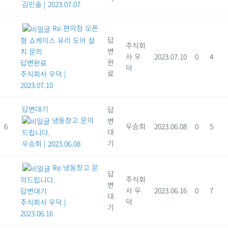
김민술
|
2023.07.07
Re:편의점 오픈
답
형 쇼케이스 유리 도어 설
주식회
변
치 문의
사 우
2023.07.10
0
4
완
답변완료
덕
료
주식회사 우덕
|
2023.07.10
답변대기
답
냉동창고 문의
변
6
우승희
2023.06.08
0
5
대
드립니다.
기
우승희
|
2023.06.08
Re:냉동창고 문
답
주식회
의드립니다.
변
사 우
2023.06.16
0
7
답변대기
대
덕
주식회사 우덕
|
기
2023.06.16