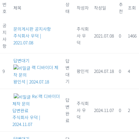
번
상
추
제목
작성자
작성일
조회
호
태
천
공
문의게시판 공지사항
주식회
지
주식회사 우덕
|
사 우
2021.07.08
0
1466
사
2021.07.08
덕
항
답변대기
답
랙 디바이더 제
변
9
왕인석
2024.07.18
0
4
대
작 문의
기
왕인석
|
2024.07.18
Re:랙 디바이더
답
주식회
제작 문의
변
사 우
2024.11.07
0
2
답변완료
완
덕
주식회사 우덕
|
료
2024.11.07
답변대기