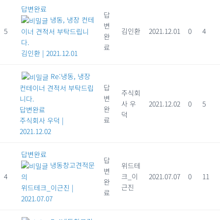
답변완료
답
냉동, 냉장 컨테
변
5
김인환
2021.12.01
0
4
이너 견적서 부탁드립니
완
다.
료
김인환
|
2021.12.01
Re:냉동, 냉장
답
컨테이너 견적서 부탁드립
주식회
변
니다.
사 우
2021.12.02
0
5
완
답변완료
덕
료
주식회사 우덕
|
2021.12.02
답변완료
답
냉동창고견적문
위드테
변
4
크_이
2021.07.07
0
11
의
완
근진
위드테크_이근진
|
료
2021.07.07