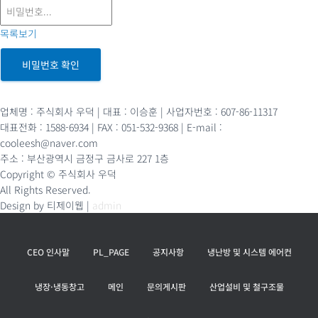
목록보기
비밀번호 확인
업체명 : 주식회사 우덕 | 대표 : 이승훈 | 사업자번호 : 607-86-11317
대표전화 : 1588-6934 | FAX : 051-532-9368 | E-mail :
cooleesh@naver.com
주소 : 부산광역시 금정구 금사로 227 1층
Copyright © 주식회사 우덕
All Rights Reserved.
Design by 티제이웹 |
admin
CEO 인사말
PL_PAGE
공지사항
냉난방 및 시스템 에어컨
냉장·냉동창고
메인
문의게시판
산업설비 및 철구조물